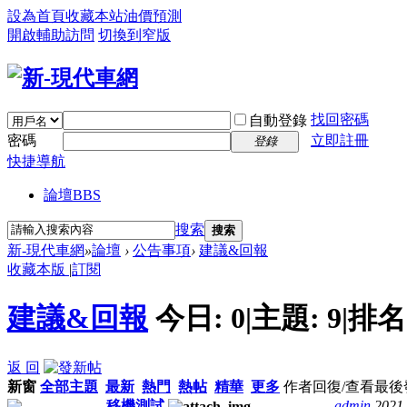
設為首頁
收藏本站
油價預測
開啟輔助訪問
切換到窄版
找回密碼
自動登錄
密碼
立即註冊
登錄
快捷導航
論壇
BBS
搜索
搜索
新-現代車網
»
論壇
›
公告事項
›
建議&回報
收藏本版
|
訂閱
建議&回報
今日:
0
|
主題:
9
|
排名
返 回
新窗
全部主題
最新
熱門
熱帖
精華
更多
作者
回復/查看
最後
移機測試
admin
2021