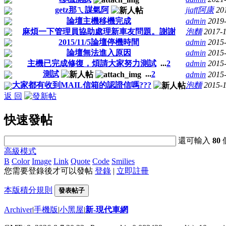
getz那ㄟ謀氣阿
jiaff阿康
20
論壇主機移機完成
admin
2019
麻煩一下管理員協助處理新車友問題。謝謝
泡麵
2017-
2015/11/5論壇停機時間
admin
2015
論壇無法進入原因
admin
2015
主機已完成修復，煩請大家努力測試
...
2
admin
2015
測試
...
2
admin
2015
大家都有收到MAIL信箱的認證信嗎???
泡麵
2015-1
返 回
快速發帖
還可輸入
80
高級模式
B
Color
Image
Link
Quote
Code
Smilies
您需要登錄後才可以發帖
登錄
|
立即註冊
本版積分規則
發表帖子
Archiver
|
手機版
|
小黑屋
|
新-現代車網