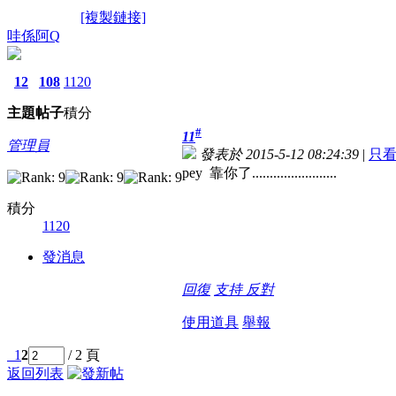
[複製鏈接]
哇係阿Q
12
108
1120
主題
帖子
積分
#
11
管理員
發表於 2015-5-12 08:24:39
|
只
pey 靠你了........................
積分
1120
發消息
回復
支持
反對
使用道具
舉報
1
2
/ 2 頁
返回列表