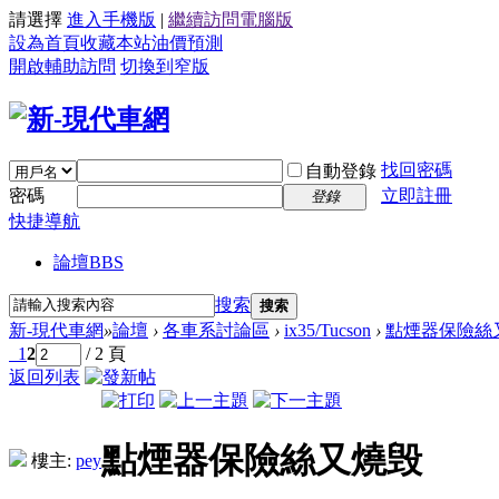
請選擇
進入手機版
|
繼續訪問電腦版
設為首頁
收藏本站
油價預測
開啟輔助訪問
切換到窄版
找回密碼
自動登錄
密碼
立即註冊
登錄
快捷導航
論壇
BBS
搜索
搜索
新-現代車網
»
論壇
›
各車系討論區
›
ix35/Tucson
›
點煙器保險絲
1
2
/ 2 頁
返回列表
點煙器保險絲又燒毁
樓主:
pey