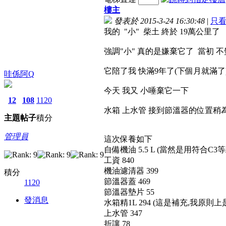
樓主
發表於 2015-3-24 16:30:48
|
只
我的 "小" 柴土 終於 19萬公里了
強調"小" 真的是嫌棄它了 當初 
它陪了我 快滿9年了(下個月就滿了
哇係阿Q
今天 我又 小唾棄它一下
12
108
1120
水箱 上水管 接到節溫器的位置稍為
主題
帖子
積分
管理員
這次保養如下
自備機油 5.5 L (當然是用符合C
工資 840
機油濾清器 399
積分
節溫器蓋 469
1120
節溫器墊片 55
發消息
水箱精1L 294 (這是補充,我原則
上水管 347
折讓 78