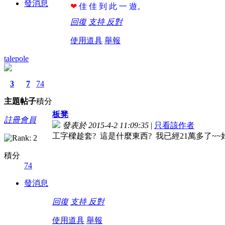
發消息
❤
佳 佳 到 此 一 遊。
回復
支持
反對
使用道具
舉報
talepole
3
7
74
主題
帖子
積分
板凳
註冊會員
發表於 2015-4-2 11:09:35
|
只看該作者
工字樑趁套? 這是什麼東西? 我已經21萬多了~~
積分
74
發消息
回復
支持
反對
使用道具
舉報