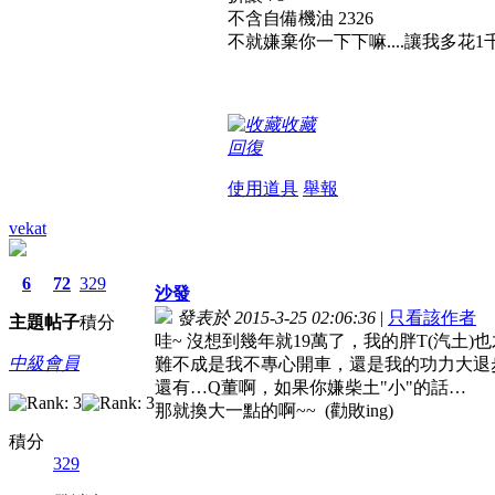
不含自備機油 2326
不就嫌棄你一下下嘛....讓我多花1千多
收藏
回復
使用道具
舉報
vekat
6
72
329
沙發
發表於 2015-3-25 02:06:36
|
只看該作者
主題
帖子
積分
哇~ 沒想到幾年就19萬了，我的胖T(汽土)也
中級會員
難不成是我不專心開車，還是我的功力大退
還有…Q董啊，如果你嫌柴土"小"的話…
那就換大一點的啊~~
(勸敗ing)
積分
329