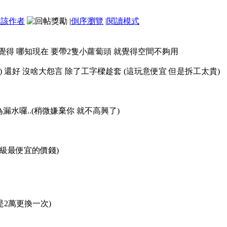
看該作者
|
倒序瀏覽
|
閱讀模式
不覺得 哪知現在 要帶2隻小蘿蔔頭 就覺得空間不夠用
) 還好 沒啥大怨言 除了工字樑趁套 (這玩意便宜 但是拆工太貴)
漏水囉..(稍微嫌棄你 就不高興了
)
3等級最便宜的價錢)
上是2萬更換一次)