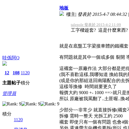
地板
樓主
|
發表於 2015-4-7 08:44:32
|
talepole 發表於 2015-4-2 11:09
工字樑趁套? 這是什麼東西? 
就是在底盤工字梁接車體的鐵襯套 
有問題就是其中一個或多個 裂開 
哇係阿Q
這襯套~~原廠作法 大部分都是把
12
108
1120
(我不喜歡這樣,我哪知道 換給我的
(或是你的那組送回南陽配合的去拆
主題
帖子
積分
這樣等換修 時間就要更久了
報價大約 9000 +- 1000 ==>就只
管理員
所以 原廠被我罵翻了..土匪喔..換4個
少部分~~非常少 就直接拆修(襯套
積分
拆修 需時一整天 光拆工約 2500
1120
襯套 即使只有一個有問題 也會4個
另外 還連帶方向機也要拆(所以 也