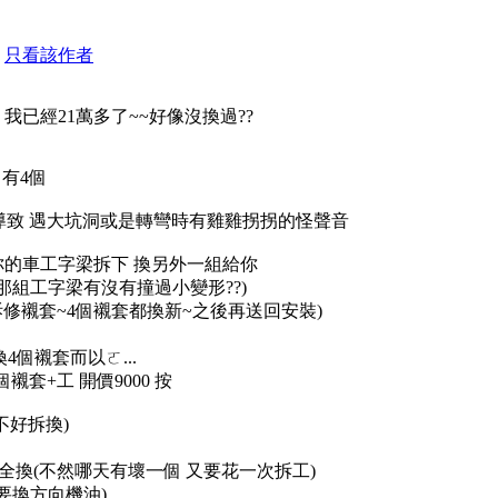
只看該作者
我已經21萬多了~~好像沒換過??
有4個
導致 遇大坑洞或是轉彎時有雞雞拐拐的怪聲音
你的車工字梁拆下 換另外一組給你
那組工字梁有沒有撞過小變形??)
修襯套~4個襯套都換新~之後再送回安裝)
是換4個襯套而以ㄛ...
襯套+工 開價9000 按
不好拆換)
全換(不然哪天有壞一個 又要花一次拆工)
要換方向機油)