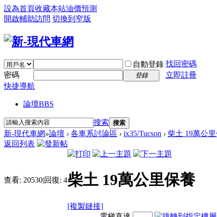
設為首頁
收藏本站
油價預測
開啟輔助訪問
切換到窄版
找回密碼
自動登錄
密碼
立即註冊
登錄
快捷導航
論壇
BBS
搜索
搜索
新-現代車網
»
論壇
›
各車系討論區
›
ix35/Tucson
›
柴土 19萬公
返回列表
柴土 19萬公里保養
查看:
20530
|
回復:
4
[複製鏈接]
電梯直達