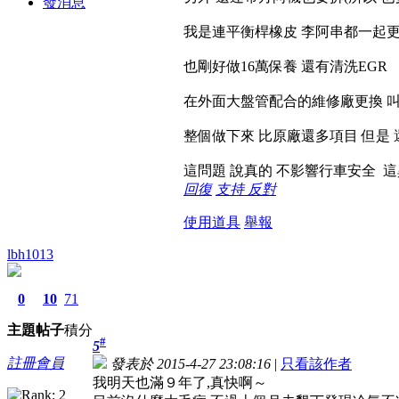
發消息
我是連平衡桿橡皮 李阿串都一起更
也剛好做16萬保養 還有清洗EGR
在外面大盤管配合的維修廠更換 
整個做下來 比原廠還多項目 但是
這問題 說真的 不影響行車安全 這
回復
支持
反對
使用道具
舉報
lbh1013
0
10
71
主題
帖子
積分
#
5
註冊會員
發表於 2015-4-27 23:08:16
|
只看該作者
我明天也滿９年了,真快啊～