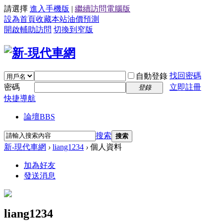
請選擇
進入手機版
|
繼續訪問電腦版
設為首頁
收藏本站
油價預測
開啟輔助訪問
切換到窄版
找回密碼
自動登錄
密碼
立即註冊
登錄
快捷導航
論壇
BBS
搜索
搜索
新-現代車網
›
liang1234
›
個人資料
加為好友
發送消息
liang1234