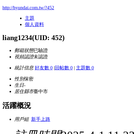
http://hyundai.com.tw/?452
主題
個人資料
liang1234
(UID: 452)
郵箱狀態
已驗證
視頻認證
未認證
統計信息
好友數 0
|
回帖數 0
|
主題數 0
性別
保密
生日
-
居住縣市
臺中市
活躍概況
用戶組
新手上路