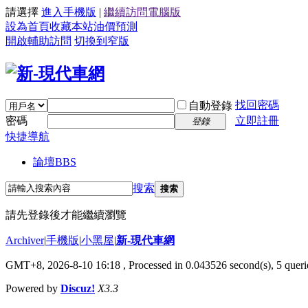
請選擇
進入手機版
|
繼續訪問電腦版
設為首頁
收藏本站
油價預測
開啟輔助訪問
切換到窄版
找回密碼
自動登錄
密碼
立即註冊
登錄
快捷導航
論壇
BBS
搜索
搜索
請先登錄後才能繼續瀏覽
Archiver
|
手機版
|
小黑屋
|
新-現代車網
GMT+8, 2026-8-10 16:18
, Processed in 0.043526 second(s), 5 querie
Powered by
Discuz!
X3.3