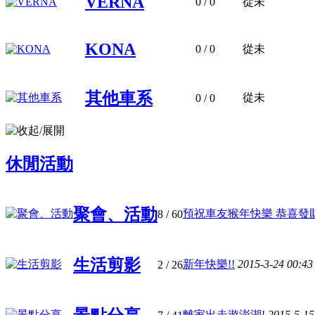
VERNA
0
/ 0
從未
KONA
0
/ 0
從未
其他車系
從未
0
/ 0
休閒活動
聚會、活動
預祝車友猴年快樂 恭喜發財 .
8
/ 60
生活剪影
新年快樂!!
2015-3-24 00:4
2
/ 26
離家出走遊澎湖!
2015-5-15