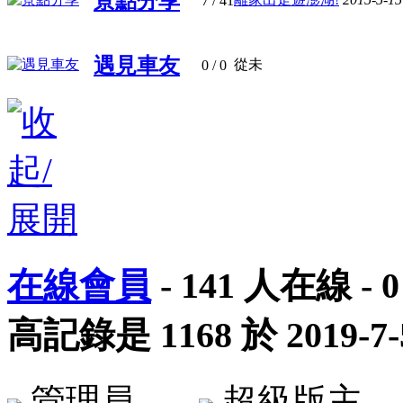
景點分享
7
/ 41
遇見車友
從未
0
/ 0
在線會員
-
141
人在線 -
0
高記錄是
1168
於
2019-7-
管理員
超級版