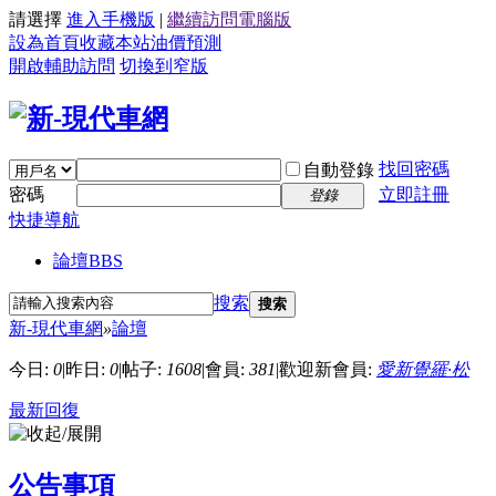
請選擇
進入手機版
|
繼續訪問電腦版
設為首頁
收藏本站
油價預測
開啟輔助訪問
切換到窄版
找回密碼
自動登錄
密碼
立即註冊
登錄
快捷導航
論壇
BBS
搜索
搜索
新-現代車網
»
論壇
今日:
0
|
昨日:
0
|
帖子:
1608
|
會員:
381
|
歡迎新會員:
愛新覺羅·松
最新回復
公告事項