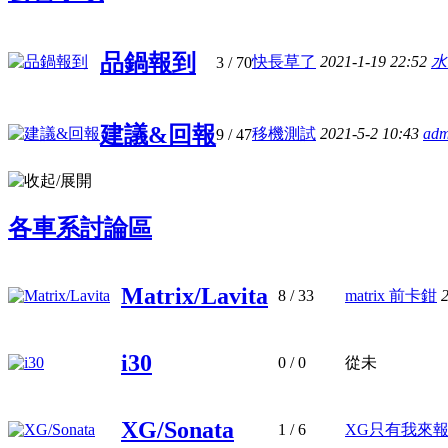
品鍋報到
快長草了
2021-1-19 22:52
水
3
/ 70
建議&回報
移機測試
2021-5-2 10:43
adm
9
/ 47
各車系討論區
Matrix/Lavita
8
/ 33
matrix 前卡鉗
i30
0
/ 0
從未
XG/Sonata
1
/ 6
XG只有我來