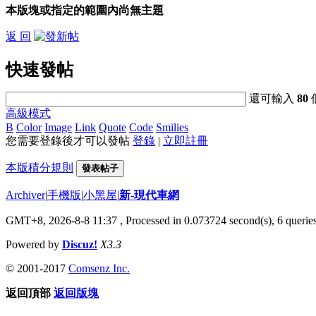
本版塊或指定的範圍內尚無主題
返 回
快速發帖
還可輸入
80
高級模式
B
Color
Image
Link
Quote
Code
Smilies
您需要登錄後才可以發帖
登錄
|
立即註冊
本版積分規則
發表帖子
Archiver
|
手機版
|
小黑屋
|
新-現代車網
GMT+8, 2026-8-8 11:37
, Processed in 0.073724 second(s), 6 queries
Powered by
Discuz!
X3.3
© 2001-2017
Comsenz Inc.
返回頂部
返回版塊