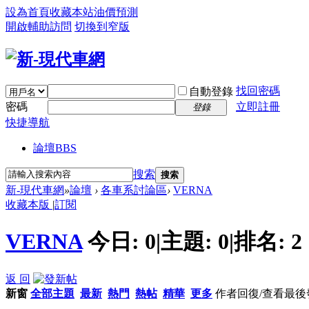
設為首頁
收藏本站
油價預測
開啟輔助訪問
切換到窄版
找回密碼
自動登錄
密碼
立即註冊
登錄
快捷導航
論壇
BBS
搜索
搜索
新-現代車網
»
論壇
›
各車系討論區
›
VERNA
收藏本版
|
訂閱
VERNA
今日:
0
|
主題:
0
|
排名:
2
返 回
新窗
全部主題
最新
熱門
熱帖
精華
更多
作者
回復/查看
最後